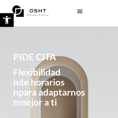
Abrir barra de herramientas
PIDE CITA
Flexibilidad
nde horarios
npara adaptarnos
nmejor a ti