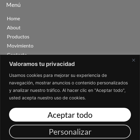
Menú
Home
About
Productos
Movimiento
Contacta
Valoramos tu privacidad
Infomación legal
Usamos cookies para mejorar su experiencia de
navegación, mostrar anuncios o contenido personalizados
Aviso Legal
y analizar nuestro tráfico. Al hacer clic en "Aceptar todo",
Política de Cookies
usted acepta nuestro uso de cookies.
Declaración de Accesibilidad
Aceptar todo
Mapa Web
Personalizar